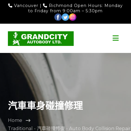
Vancouver
|
Richmond
Open Hours: Monday
to Friday from 9:00am – 5:30pm
Nav
汽車車身碰撞修理
Home
Traditional - 汽車碰撞修復 - Auto Body Collision Repair